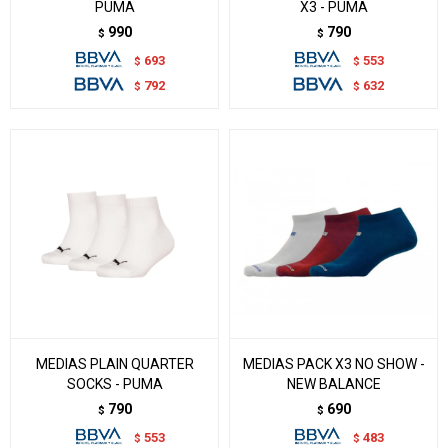
PUMA
X3 - PUMA
990
790
$
$
693
553
$
$
792
632
$
$
MEDIAS PLAIN QUARTER
MEDIAS PACK X3 NO SHOW -
SOCKS - PUMA
NEW BALANCE
790
690
$
$
553
483
$
$