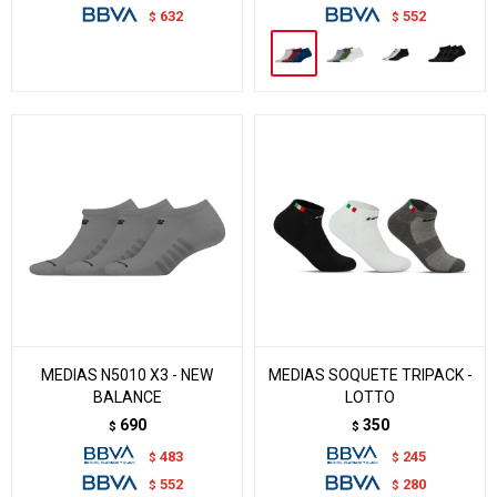
632
552
$
$
MEDIAS N5010 X3 - NEW
MEDIAS SOQUETE TRIPACK -
BALANCE
LOTTO
690
350
$
$
483
245
$
$
552
280
$
$