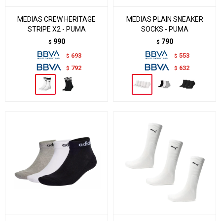
MEDIAS CREW HERITAGE
MEDIAS PLAIN SNEAKER
STRIPE X2 - PUMA
SOCKS - PUMA
990
790
$
$
693
553
$
$
792
632
$
$