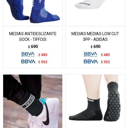
MEDIAS ANTIDESLIZANTE
MEDIAS MEDIAS LOW CUT
SOCK - TIFFOSI
3PP - ADIDAS
690
690
$
$
483
483
$
$
552
552
$
$