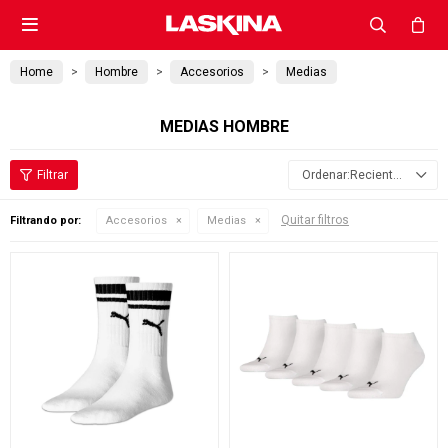

Home
Hombre
Accesorios
Medias
MEDIAS HOMBRE
Recientes
Quitar filtros
Filtrando por:
Accesorios
Medias