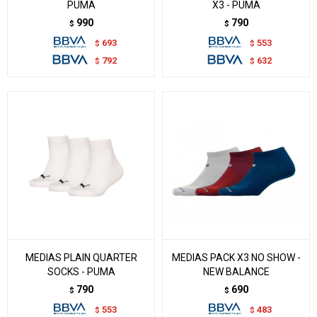
PUMA
X3 - PUMA
990
790
$
$
693
553
$
$
792
632
$
$
MEDIAS PLAIN QUARTER
MEDIAS PACK X3 NO SHOW -
SOCKS - PUMA
NEW BALANCE
790
690
$
$
553
483
$
$