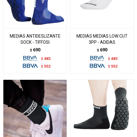
MEDIAS ANTIDESLIZANTE
MEDIAS MEDIAS LOW CUT
SOCK - TIFFOSI
3PP - ADIDAS
690
690
$
$
483
483
$
$
552
552
$
$