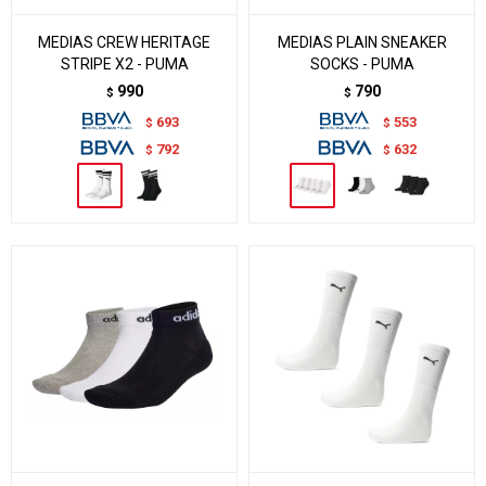
MEDIAS CREW HERITAGE
MEDIAS PLAIN SNEAKER
STRIPE X2 - PUMA
SOCKS - PUMA
990
790
$
$
693
553
$
$
792
632
$
$