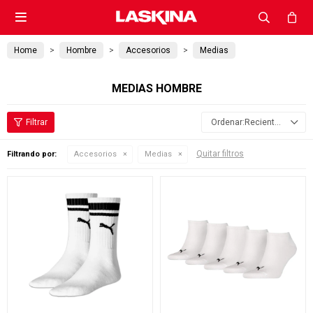

Home
Hombre
Accesorios
Medias
MEDIAS HOMBRE
Recientes
Quitar filtros
Filtrando por:
Accesorios
Medias