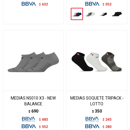
632
552
$
$
MEDIAS N5010 X3 - NEW
MEDIAS SOQUETE TRIPACK -
BALANCE
LOTTO
690
350
$
$
483
245
$
$
552
280
$
$