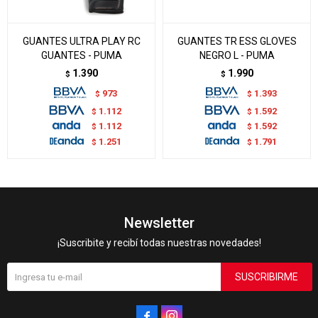
GUANTES ULTRA PLAY RC
GUANTES TR ESS GLOVES
GUANTES - PUMA
NEGRO L - PUMA
1.390
1.990
$
$
973
1.393
$
$
1.112
1.592
$
$
1.112
1.592
$
$
1.251
1.791
$
$
Newsletter
¡Suscribite y recibí todas nuestras novedades!
SUSCRIBIRME

