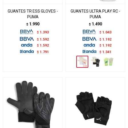
GUANTES TR ESS GLOVES -
GUANTES ULTRA PLAY RC -
PUMA
PUMA
1.990
1.490
$
$
1.393
1.043
$
$
1.592
1.192
$
$
1.592
1.192
$
$
1.791
1.341
$
$