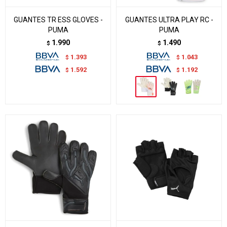
GUANTES TR ESS GLOVES -
GUANTES ULTRA PLAY RC -
PUMA
PUMA
1.990
1.490
$
$
1.393
1.043
$
$
1.592
1.192
$
$