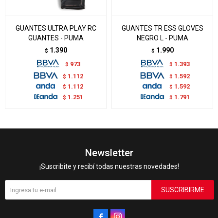
GUANTES ULTRA PLAY RC
GUANTES TR ESS GLOVES
GUANTES - PUMA
NEGRO L - PUMA
1.390
1.990
$
$
973
1.393
$
$
1.112
1.592
$
$
1.112
1.592
$
$
1.251
1.791
$
$
Newsletter
¡Suscribite y recibí todas nuestras novedades!
SUSCRIBIRME

