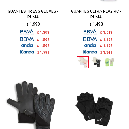
GUANTES TR ESS GLOVES -
GUANTES ULTRA PLAY RC -
PUMA
PUMA
1.990
1.490
$
$
1.393
1.043
$
$
1.592
1.192
$
$
1.592
1.192
$
$
1.791
1.341
$
$