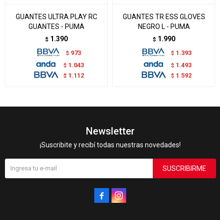
GUANTES ULTRA PLAY RC
GUANTES TR ESS GLOVES
GUANTES - PUMA
NEGRO L - PUMA
1.390
1.990
$
$
973
1.393
$
$
1.043
1.493
$
$
1.112
1.592
$
$
Newsletter
¡Suscribite y recibí todas nuestras novedades!
SUSCRIBIRME

