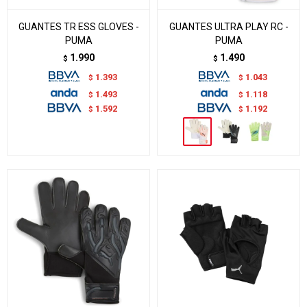
GUANTES TR ESS GLOVES -
GUANTES ULTRA PLAY RC -
PUMA
PUMA
1.990
1.490
$
$
1.393
1.043
$
$
1.493
1.118
$
$
1.592
1.192
$
$