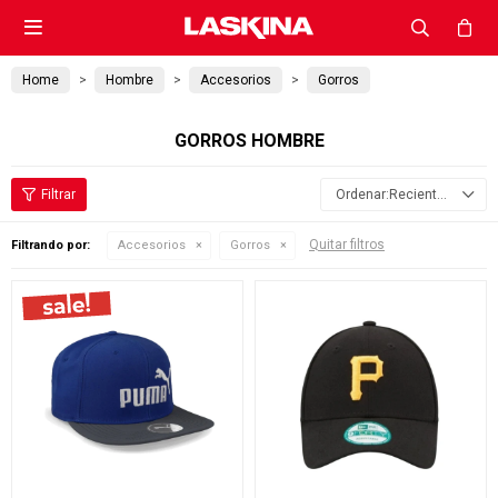

Home
Hombre
Accesorios
Gorros
GORROS HOMBRE
Recientes
Quitar filtros
Filtrando por:
Accesorios
Gorros