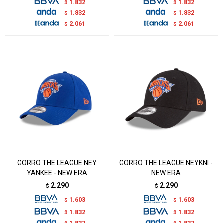
1.832
1.832
$
$
1.832
1.832
$
$
2.061
2.061
$
$
GORRO THE LEAGUE NEY
GORRO THE LEAGUE NEYKNI -
YANKEE - NEW ERA
NEW ERA
2.290
2.290
$
$
1.603
1.603
$
$
1.832
1.832
$
$
1.832
1.832
$
$