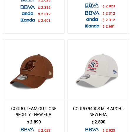
2.023
$
2.023
$
2.312
$
2.312
$
2.312
$
2.312
$
2.601
$
2.601
$
GORRO TEAM OUTLONE
GORRO 940CS MLB ARCH -
9FORTY - NEW ERA
NEW ERA
2.890
2.890
$
$
2.023
2.023
$
$