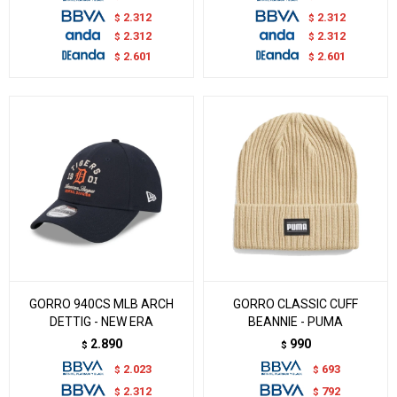
2.312
2.312
$
$
2.312
2.312
$
$
2.601
2.601
$
$
GORRO 940CS MLB ARCH
GORRO CLASSIC CUFF
DETTIG - NEW ERA
BEANNIE - PUMA
2.890
990
$
$
2.023
693
$
$
2.312
792
$
$