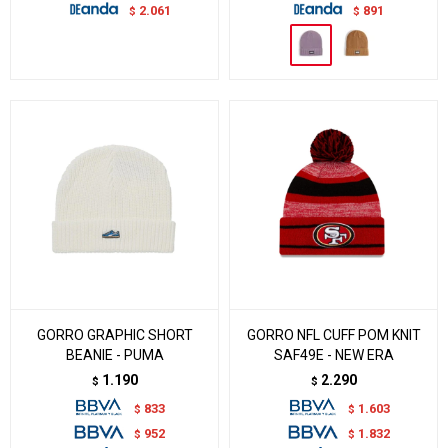
2.061
891
$
$
GORRO GRAPHIC SHORT
GORRO NFL CUFF POM KNIT
BEANIE - PUMA
SAF49E - NEW ERA
1.190
2.290
$
$
833
1.603
$
$
952
1.832
$
$