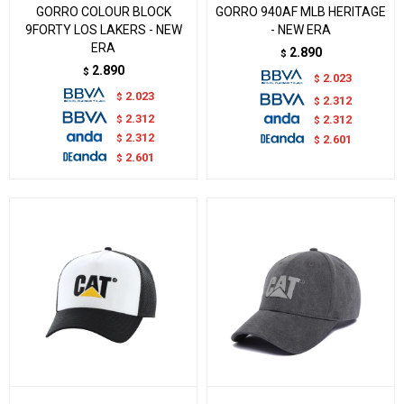
GORRO COLOUR BLOCK
GORRO 940AF MLB HERITAGE
9FORTY LOS LAKERS - NEW
- NEW ERA
ERA
2.890
$
2.890
$
2.023
$
2.023
$
2.312
$
2.312
$
2.312
$
2.312
$
2.601
$
2.601
$