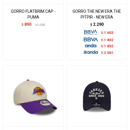
GORRO FLATBRIM CAP -
GORRO THE NEW ERA THE
PUMA
PITPIR - NEW ERA
890
2.290
$
1.190
$
$
1.603
$
1.832
$
1.832
$
2.061
$