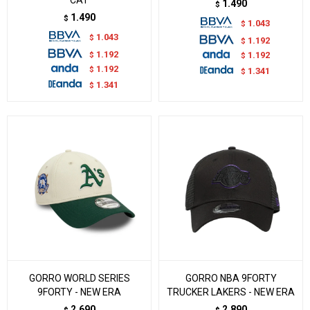
1.490
$
1.490
$
1.043
$
1.043
$
1.192
$
1.192
$
1.192
$
1.192
$
1.341
$
1.341
$
GORRO WORLD SERIES
GORRO NBA 9FORTY
9FORTY - NEW ERA
TRUCKER LAKERS - NEW ERA
2.690
2.890