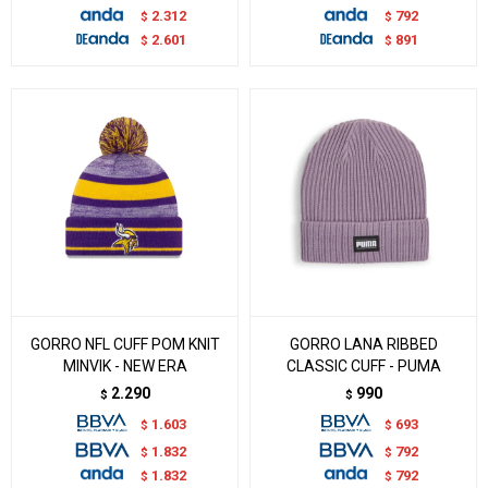
2.312
792
$
$
2.601
891
$
$
GORRO NFL CUFF POM KNIT
GORRO LANA RIBBED
MINVIK - NEW ERA
CLASSIC CUFF - PUMA
2.290
990
$
$
1.603
693
$
$
1.832
792
$
$
1.832
792
$
$