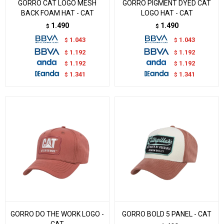
GORRO CAT LOGO MESH
GORRO PIGMENT DYED CAT
BACK FOAM HAT - CAT
LOGO HAT - CAT
1.490
1.490
$
$
1.043
1.043
$
$
1.192
1.192
$
$
1.192
1.192
$
$
1.341
1.341
$
$
GORRO DO THE WORK LOGO -
GORRO BOLD 5 PANEL - CAT
CAT