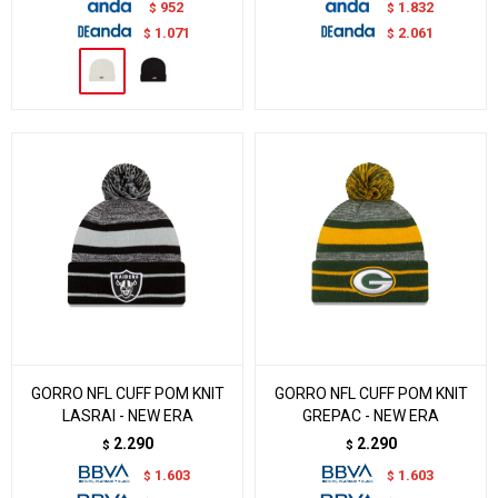
952
1.832
$
$
1.071
2.061
$
$
GORRO NFL CUFF POM KNIT
GORRO NFL CUFF POM KNIT
LASRAI - NEW ERA
GREPAC - NEW ERA
2.290
2.290
$
$
1.603
1.603
$
$