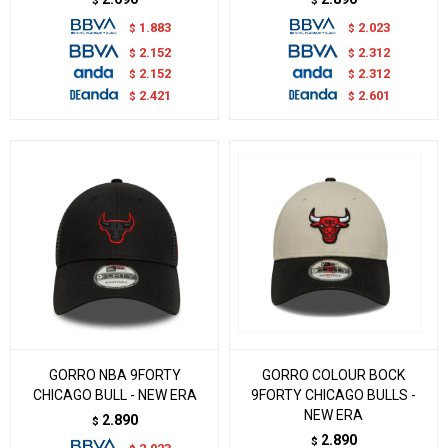
$
$
1.883
2.023
$
$
2.152
2.312
$
$
2.152
2.312
$
$
2.421
2.601
$
$
GORRO NBA 9FORTY
GORRO COLOUR BOCK
CHICAGO BULL - NEW ERA
9FORTY CHICAGO BULLS -
NEW ERA
2.890
$
2.890
$