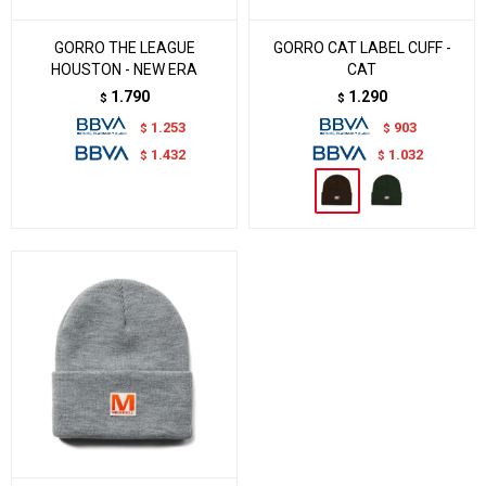
GORRO THE LEAGUE
GORRO CAT LABEL CUFF -
HOUSTON - NEW ERA
CAT
1.790
1.290
$
$
1.253
903
$
$
1.432
1.032
$
$