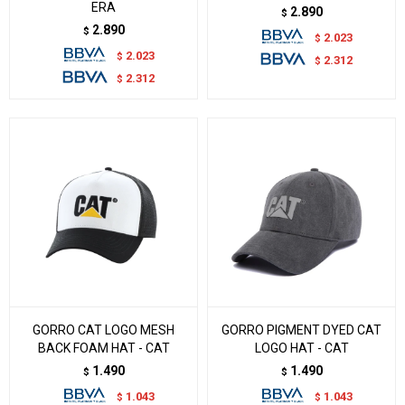
ERA
2.890
$
2.890
$
2.023
$
2.023
$
2.312
$
2.312
$
GORRO CAT LOGO MESH
GORRO PIGMENT DYED CAT
BACK FOAM HAT - CAT
LOGO HAT - CAT
1.490
1.490
$
$
1.043
1.043
$
$