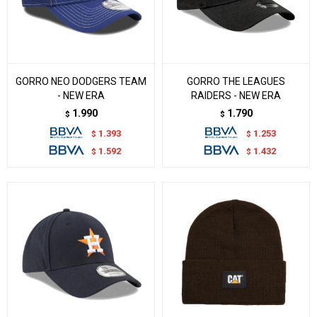
GORRO NEO DODGERS TEAM
GORRO THE LEAGUES
- NEW ERA
RAIDERS - NEW ERA
1.990
1.790
$
$
1.393
1.253
$
$
1.592
1.432
$
$