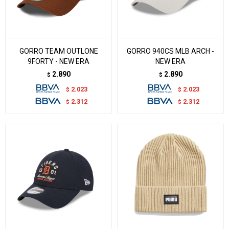
GORRO TEAM OUTLONE
GORRO 940CS MLB ARCH -
9FORTY - NEW ERA
NEW ERA
2.890
2.890
$
$
2.023
2.023
$
$
2.312
2.312
$
$