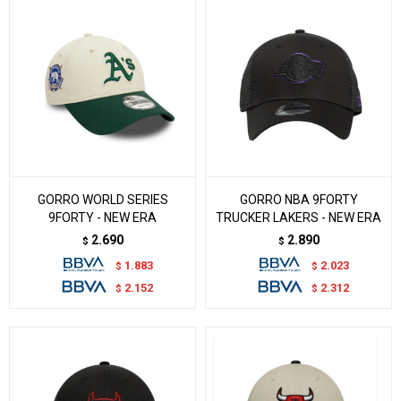
GORRO WORLD SERIES
GORRO NBA 9FORTY
9FORTY - NEW ERA
TRUCKER LAKERS - NEW ERA
2.690
2.890
$
$
1.883
2.023
$
$
2.152
2.312
$
$