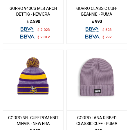
GORRO 940CS MLB ARCH
GORRO CLASSIC CUFF
DETTIG - NEW ERA
BEANNIE - PUMA
2.890
990
$
$
2.023
693
$
$
2.312
792
$
$
GORRO NFL CUFF POM KNIT
GORRO LANA RIBBED
MINVIK - NEW ERA
CLASSIC CUFF - PUMA