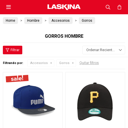

Home
Hombre
Accesorios
Gorros
GORROS HOMBRE
Recientes
Quitar filtros
Filtrando por:
Accesorios
Gorros