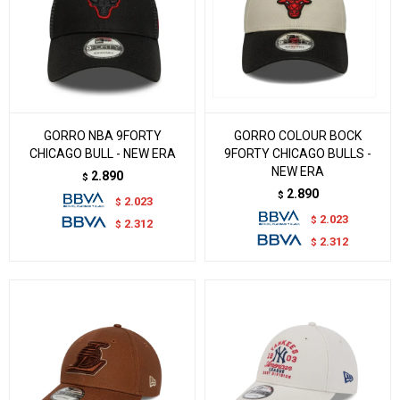
GORRO NBA 9FORTY
GORRO COLOUR BOCK
CHICAGO BULL - NEW ERA
9FORTY CHICAGO BULLS -
NEW ERA
2.890
$
2.890
$
2.023
$
2.023
$
2.312
$
2.312
$