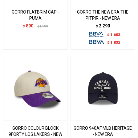
GORRO FLATBRIM CAP -
GORRO THE NEW ERA THE
PUMA
PITPIR - NEW ERA
890
2.290
$
1.190
$
$
1.603
$
1.832
$
GORRO COLOUR BLOCK
GORRO 940AF MLB HERITAGE
9FORTY LOS LAKERS - NEW
- NEW ERA