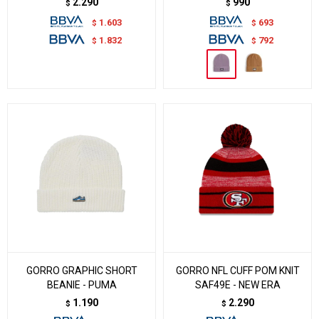
2.290
990
$
$
1.603
693
$
$
1.832
792
$
$
GORRO GRAPHIC SHORT
GORRO NFL CUFF POM KNIT
BEANIE - PUMA
SAF49E - NEW ERA
1.190
2.290
$
$