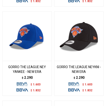
1.832
1.832
$
$
GORRO THE LEAGUE NEY
GORRO THE LEAGUE NEYKNI -
YANKEE - NEW ERA
NEW ERA
2.290
2.290
$
$
1.603
1.603
$
$
1.832
1.832
$
$