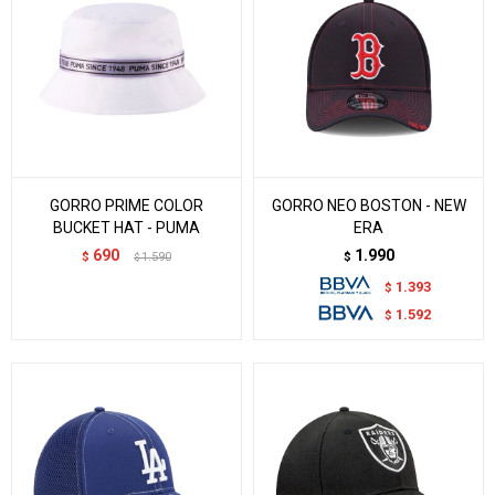
GORRO PRIME COLOR
GORRO NEO BOSTON - NEW
BUCKET HAT - PUMA
ERA
690
1.990
$
1.590
$
$
1.393
$
1.592
$