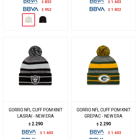
833
1.603
$
$
952
1.832
$
$
GORRO NFL CUFF POM KNIT
GORRO NFL CUFF POM KNIT
LASRAI - NEW ERA
GREPAC - NEW ERA
2.290
2.290
$
$
1.603
1.603
$
$