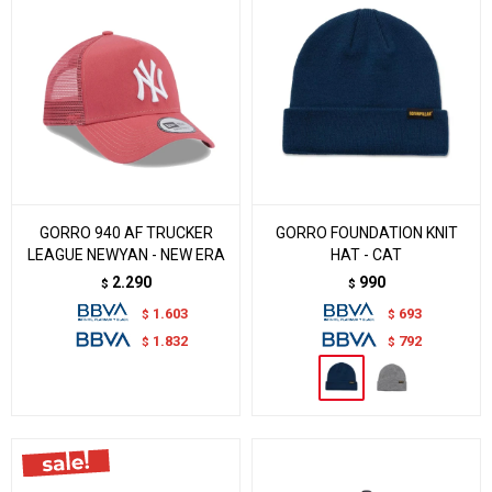
GORRO 940 AF TRUCKER
GORRO FOUNDATION KNIT
LEAGUE NEWYAN - NEW ERA
HAT - CAT
2.290
990
$
$
1.603
693
$
$
1.832
792
$
$