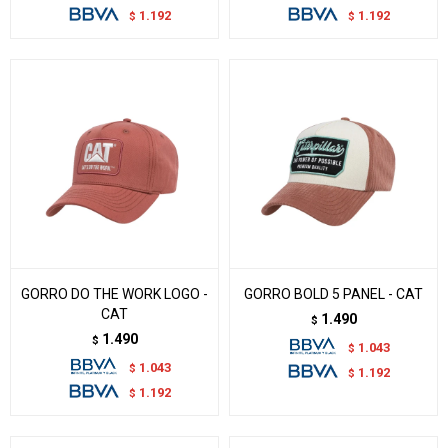
1.192
1.192
$
$
GORRO DO THE WORK LOGO -
GORRO BOLD 5 PANEL - CAT
CAT
1.490
$
1.490
$
1.043
$
1.043
$
1.192
$
1.192
$