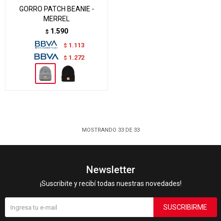
GORRO PATCH BEANIE -
MERREL
1.590
$
1.113
$
1.272
$
MOSTRANDO
33
DE
33
Newsletter
¡Suscribite y recibí todas nuestras novedades!
SUSCRIBIRME