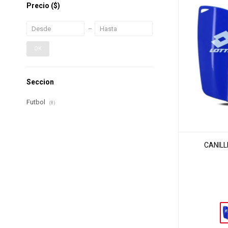
Precio
($)
OK
Seccion
Futbol
(8)
CANILL