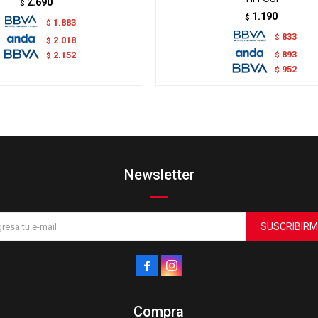
2.690
$
1.190
$
1.883
$
833
$
2.018
$
893
$
2.152
$
952
$
Newsletter
SUSCRIBIRM


Compra