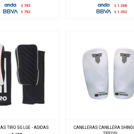
743
1.268
$
$
792
1.352
$
$
AS TIRO SG LGE - ADIDAS
CANILLERAS CANILLERA SHING
TIFFOSI