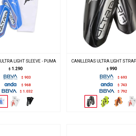
ULTRA LIGHT SLEEVE - PUMA
CANILLERAS ULTRA LIGHT STRAP
1.290
990
$
$
903
693
$
$
968
743
$
$
1.032
792
$
$