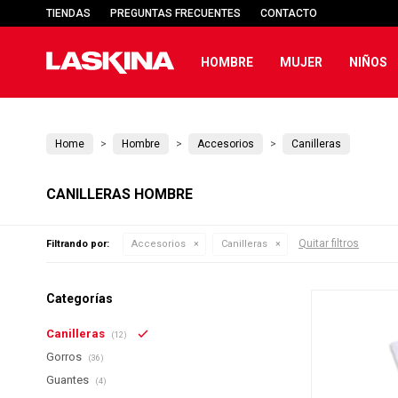
TIENDAS
PREGUNTAS FRECUENTES
CONTACTO
HOMBRE
MUJER
NIÑOS
Home
Hombre
Accesorios
Canilleras
CANILLERAS HOMBRE
Quitar filtros
Filtrando por:
Accesorios
Canilleras
Categorías
Canilleras
(12)
Gorros
(36)
Guantes
(4)