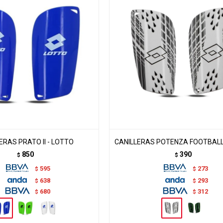
ERAS PRATO II - LOTTO
CANILLERAS POTENZA FOOTBALL
850
390
$
$
595
273
$
$
638
293
$
$
680
312
$
$