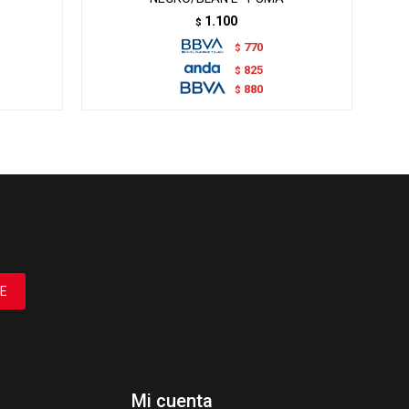
1.100
$
770
$
825
$
880
$
E
Mi cuenta