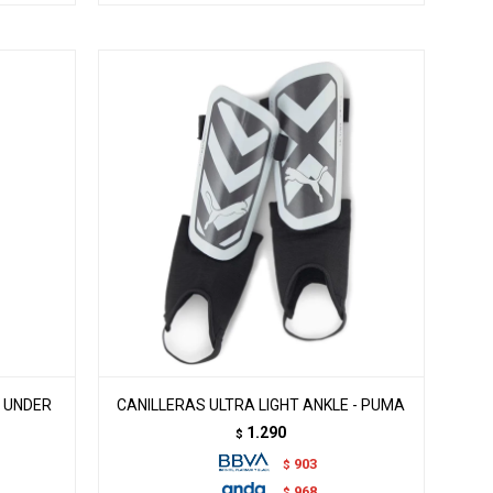
- UNDER
CANILLERAS ULTRA LIGHT ANKLE - PUMA
1.290
$
903
$
968
$