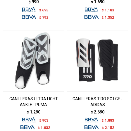
990
1.690
$
$
693
1.183
$
$
792
1.352
$
$
CANILLERAS ULTRA LIGHT
CANILLERAS TIRO SG LGE -
ANKLE - PUMA
ADIDAS
1.290
2.690
$
$
903
1.883
$
$
1.032
2.152
$
$