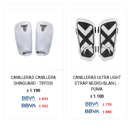
CANILLERAS CANILLERA
CANILLERAS ULTRA LIGHT
SHINGUARD - TIFFOSI
STRAP NEGRO/BLAN L -
PUMA
1.190
$
1.100
$
833
$
770
$
952
$
880
$