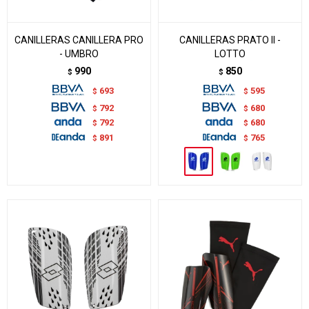
CANILLERAS CANILLERA PRO
CANILLERAS PRATO II -
- UMBRO
LOTTO
990
850
$
$
693
595
$
$
792
680
$
$
792
680
$
$
891
765
$
$