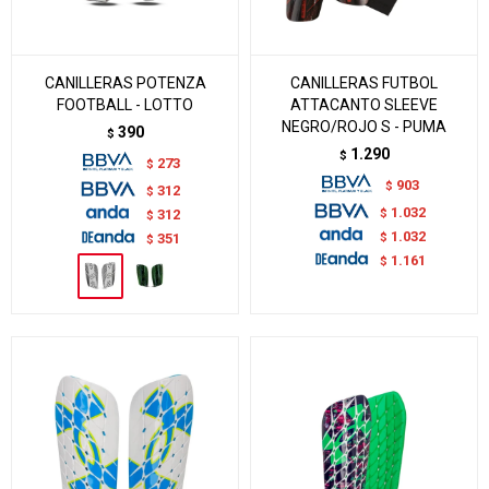
CANILLERAS POTENZA
CANILLERAS FUTBOL
FOOTBALL - LOTTO
ATTACANTO SLEEVE
NEGRO/ROJO S - PUMA
390
$
1.290
$
273
$
903
$
312
$
1.032
$
312
$
1.032
$
351
$
1.161
$