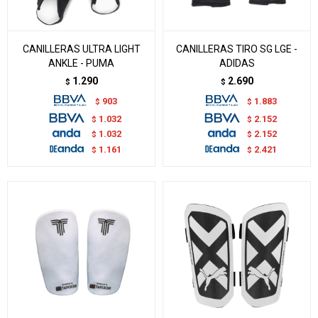
CANILLERAS ULTRA LIGHT
CANILLERAS TIRO SG LGE -
ANKLE - PUMA
ADIDAS
1.290
2.690
$
$
903
1.883
$
$
1.032
2.152
$
$
1.032
2.152
$
$
1.161
2.421
$
$