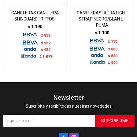
CANILLERAS CANILLERA
CANILLERAS ULTRA LIGHT
SHINGUARD - TIFFOSI
STRAP NEGRO/BLAN L -
PUMA
1.190
$
1.100
$
833
$
770
$
952
$
880
$
952
$
880
$
1.071
$
990
$
Newsletter
¡Suscribite y recibí todas nuestras novedades!
SUSCRIBIRME