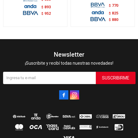
770
$
893
$
825
$
952
$
880
$
Newsletter
¡Suscribite y recibí todas nuestras novedades!
SUSCRIBIRME

