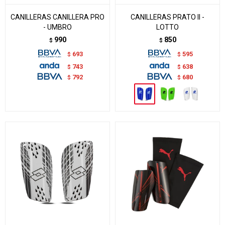
CANILLERAS CANILLERA PRO
CANILLERAS PRATO II -
- UMBRO
LOTTO
990
850
$
$
693
595
$
$
743
638
$
$
792
680
$
$