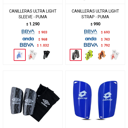
CANILLERAS ULTRA LIGHT
CANILLERAS ULTRA LIGHT
SLEEVE - PUMA
STRAP - PUMA
1.290
990
$
$
903
693
$
$
968
743
$
$
1.032
792
$
$