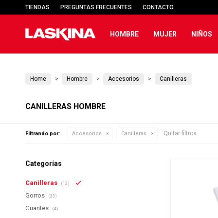
TIENDAS
PREGUNTAS FRECUENTES
CONTACTO
HOMBRE
MUJER
NIÑOS
Home
Hombre
Accesorios
Canilleras
CANILLERAS HOMBRE
Quitar filtros
Filtrando por:
Accesorios
Canilleras
Categorías
Canilleras
(12)
Gorros
(33)
Guantes
(4)