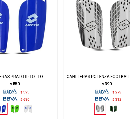
ERAS PRATO II - LOTTO
CANILLERAS POTENZA FOOTBALL
850
390
$
$
595
273
$
$
680
312
$
$