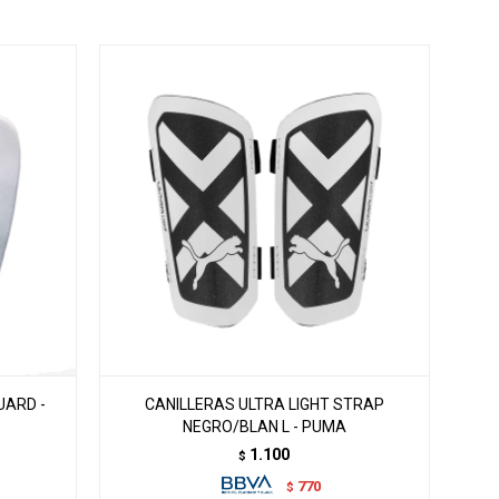
UARD -
CANILLERAS ULTRA LIGHT STRAP
NEGRO/BLAN L - PUMA
1.100
$
770
$