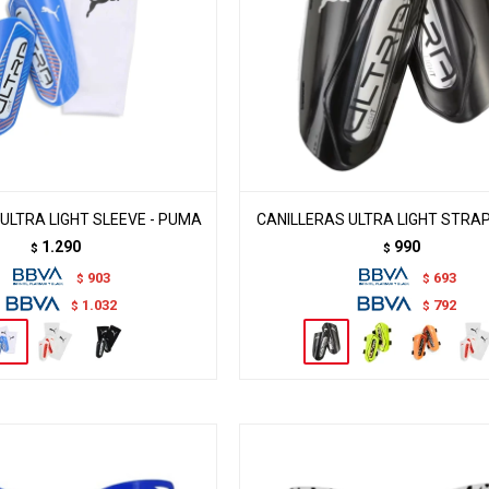
ULTRA LIGHT SLEEVE - PUMA
CANILLERAS ULTRA LIGHT STRAP
1.290
990
$
$
903
693
$
$
1.032
792
$
$