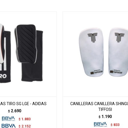
AS TIRO SG LGE - ADIDAS
CANILLERAS CANILLERA SHING
TIFFOSI
2.690
$
1.190
$
1.883
$
833
$
2.152
$