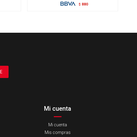
880
$
E
Mi cuenta
Mi cuenta
Mis compras