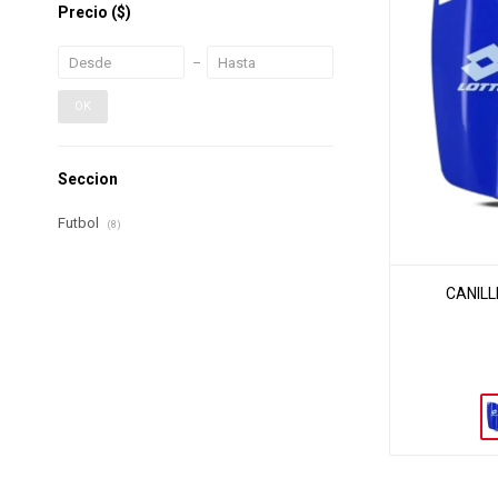
Precio
($)
OK
Seccion
Futbol
(8)
CANILL