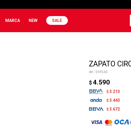
MARCA
NEW
SALE
ZAPATO CIR
559543
4.590
$
3.213
$
3.443
$
3.672
$