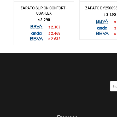
ZAPATO SLIP ON CONFORT -
ZAPATO DY250096
USAFLEX
3.290
$
3.290
$
$
2.303
$
$
2.468
$
$
2.632
$