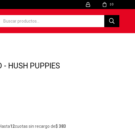
0
$
O - HUSH PUPPIES
Hasta
12
cuotas sin recargo de
$ 383