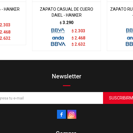
 - HANKER
ZAPATO CASUAL DE CUERO
ZAPATO RU
DAIEL - HANKER
3.290
$
2.303
2.303
$
2.468
2.468
2.632
$
2.632
$
Newsletter
SUSCRIBIRM

