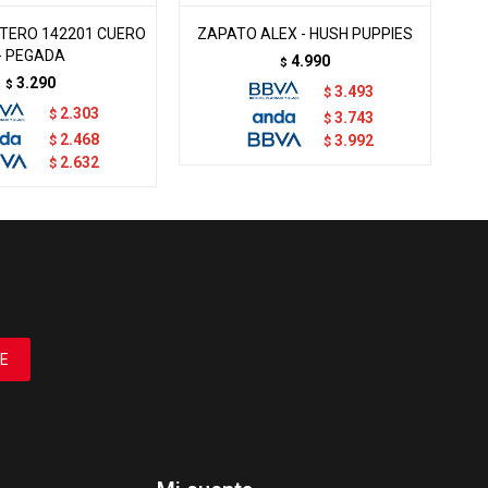
TERO 142201 CUERO
ZAPATO ALEX - HUSH PUPPIES
ZA
- PEGADA
4.990
$
3.290
$
3.493
$
2.303
$
3.743
$
2.468
$
3.992
$
2.632
$
E