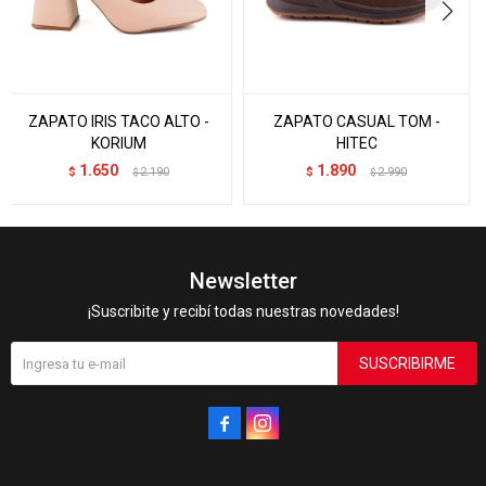
ZAPATO IRIS TACO ALTO -
ZAPATO CASUAL TOM -
KORIUM
HITEC
1.650
1.890
$
2.190
$
2.990
$
$
Newsletter
¡Suscribite y recibí todas nuestras novedades!
SUSCRIBIRME

