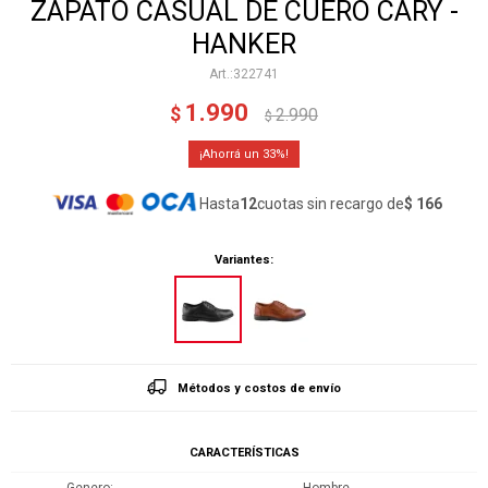
ZAPATO CASUAL DE CUERO CARY -
HANKER
322741
1.990
$
2.990
$
33
Hasta
12
cuotas sin recargo de
$ 166
Variantes:
Métodos y costos de envío
CARACTERÍSTICAS