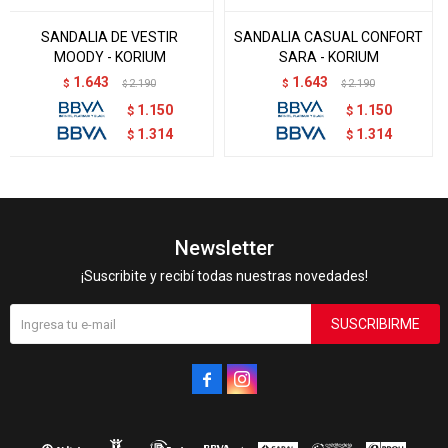
SANDALIA DE VESTIR
SANDALIA CASUAL CONFORT
MOODY - KORIUM
SARA - KORIUM
1.643
1.643
$
2.190
$
2.190
$
$
1.150
1.150
$
$
1.314
1.314
$
$
Newsletter
¡Suscribite y recibí todas nuestras novedades!
SUSCRIBIRME

