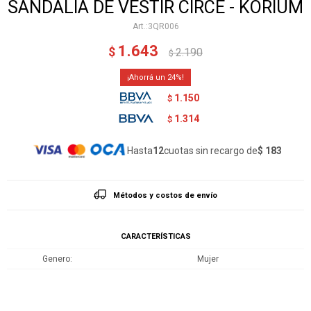
SANDALIA DE VESTIR CIRCE - KORIUM
3QR006
1.643
$
2.190
$
24
1.150
$
1.314
$
Hasta
12
cuotas sin recargo de
$ 183
Métodos y costos de envío
CARACTERÍSTICAS
Genero
Mujer