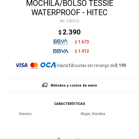
MOCHILA/BOLSO TESSIE
WATERPROOF - HITEC
240525
2.390
$
1.673
$
1.912
$
Hasta
12
cuotas sin recargo de
$ 199
Métodos y costos de envío
CARACTERÍSTICAS
Genero
Mujer, Hombre