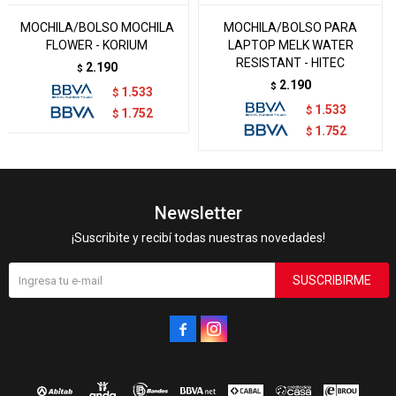
MOCHILA/BOLSO MOCHILA
MOCHILA/BOLSO PARA
FLOWER - KORIUM
LAPTOP MELK WATER
RESISTANT - HITEC
2.190
$
2.190
$
1.533
$
1.533
$
1.752
$
1.752
$
Newsletter
¡Suscribite y recibí todas nuestras novedades!
SUSCRIBIRME

