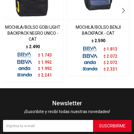
MOCHILA/BOLSO GOBI LIGHT
MOCHILA/BOLSO BENJI
BACKPACK NEGRO UNICO -
BACKPACK - CAT
CAT
2.590
$
2.490
$
1.813
$
1.743
$
2.072
$
1.992
$
2.072
$
1.992
$
2.331
$
2.241
$
Newsletter
¡Suscribite y recibí todas nuestras novedades!
SUSCRIBIRME