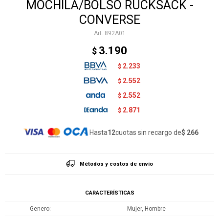
MOCHILA/BOLSO RUCKSACK -
CONVERSE
892A01
3.190
$
2.233
$
2.552
$
2.552
$
2.871
$
Hasta
12
cuotas sin recargo de
$ 266
Métodos y costos de envío
CARACTERÍSTICAS
Genero
Mujer, Hombre