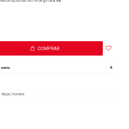
Hasta
12
cuotas sin recargo de
$ 58
COMPRAR
 envío
Mujer, Hombre