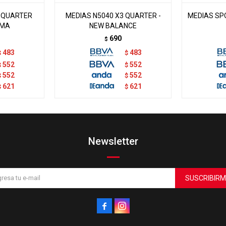
 QUARTER
MEDIAS N5040 X3 QUARTER -
MEDIAS SP
UMA
NEW BALANCE
690
$
483
483
$
$
552
552
$
$
552
552
$
$
621
621
$
$
Newsletter
SUSCRIBIRM

