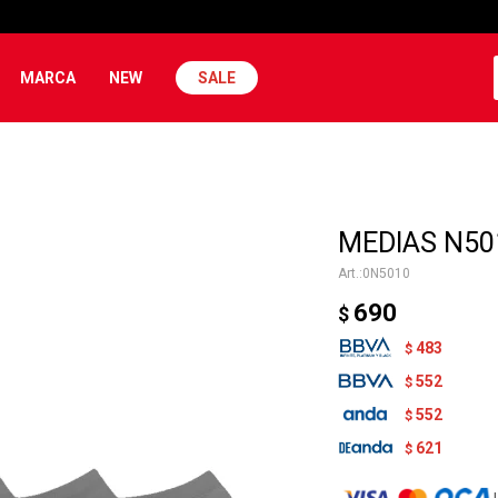
MARCA
NEW
SALE
MEDIAS N50
0N5010
690
$
483
$
552
$
552
$
621
$