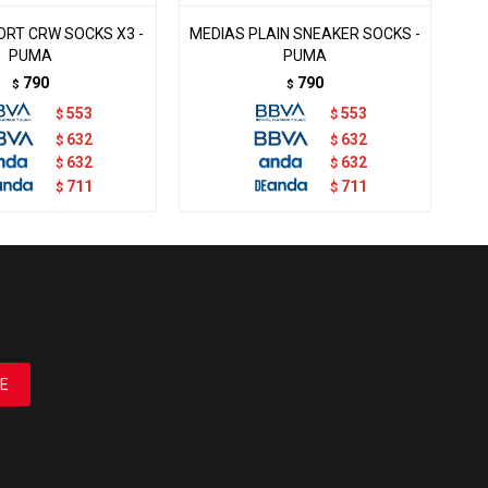
ORT CRW SOCKS X3 -
MEDIAS PLAIN SNEAKER SOCKS -
ME
PUMA
PUMA
790
790
$
$
553
553
$
$
632
632
$
$
632
632
$
$
711
711
$
$
E