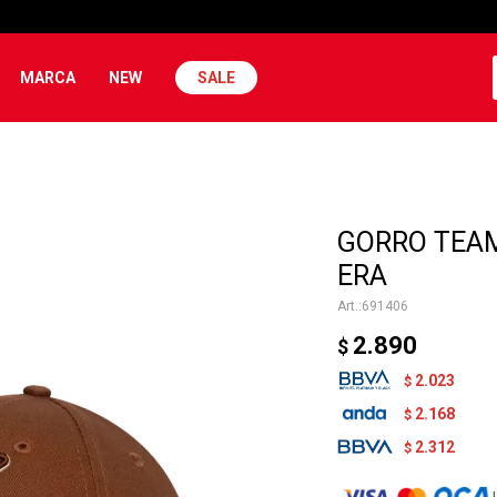
MARCA
NEW
SALE
GORRO TEAM
ERA
691406
2.890
$
2.023
$
2.168
$
2.312
$