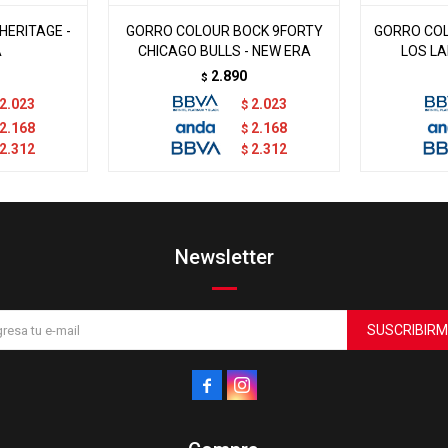
HERITAGE -
GORRO COLOUR BOCK 9FORTY
GORRO COL
A
CHICAGO BULLS - NEW ERA
LOS LA
2.890
$
2.023
2.023
$
2.168
2.168
$
2.312
2.312
$
Newsletter
SUSCRIBIRM

