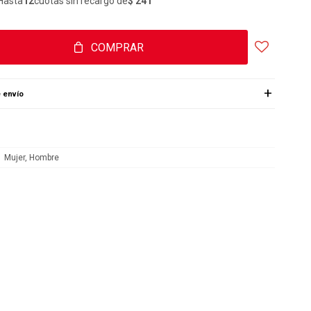
Hasta
12
cuotas sin recargo de
$ 241
COMPRAR
 envío
Mujer, Hombre