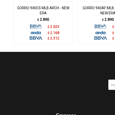
GORRO 940CS MLB ARCH - NEW
GORRO 940AF MLB 
ERA
NEW ER
2.890
2.890
$
$
2.023
$
$
2.168
$
$
2.312
$
$