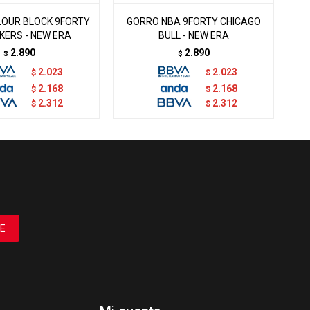
OUR BLOCK 9FORTY
GORRO NBA 9FORTY CHICAGO
G
KERS - NEW ERA
BULL - NEW ERA
2.890
2.890
$
$
2.023
2.023
$
$
2.168
2.168
$
$
2.312
2.312
$
$
E