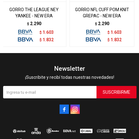
GORRO THE LEAGUE NEY
GORRO NFL CUFF POM KNIT
YANKEE - NEW ERA
GREPAC - NEW ERA
2.290
2.290
$
$
1.603
1.603
$
$
1.832
1.832
$
$
Newsletter
¡Suscribite y recibí todas nuestras novedades!
SUSCRIBIRME

