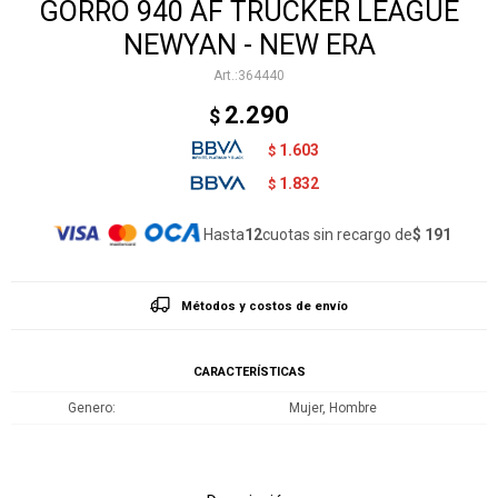
GORRO 940 AF TRUCKER LEAGUE
NEWYAN - NEW ERA
364440
2.290
$
1.603
$
1.832
$
Hasta
12
cuotas sin recargo de
$ 191
Métodos y costos de envío
CARACTERÍSTICAS
Genero
Mujer, Hombre