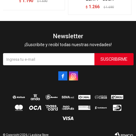
1.190
$
1.690
$
1.266
$
1.690
$
Newsletter
¡Suscribite y recibí todas nuestras novedades!
SUSCRIBIRME


© Copyright 2026 / Laskina Store