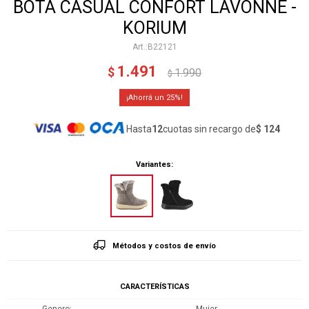
BOTA CASUAL CONFORT LAVONNE -
KORIUM
B22121
1.491
$
1.990
$
25
Hasta
12
cuotas sin recargo de
$ 124
Variantes:
Métodos y costos de envío
CARACTERÍSTICAS