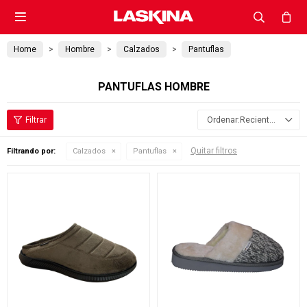

Home
Hombre
Calzados
Pantuflas
PANTUFLAS HOMBRE
Recientes
Quitar filtros
Filtrando por:
Calzados
Pantuflas