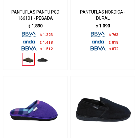
PANTUFLAS PANTU PGD
PANTUFLAS NORDICA -
166101 - PEGADA
DURAL
1.890
1.090
$
$
1.323
763
$
$
1.418
818
$
$
1.512
872
$
$