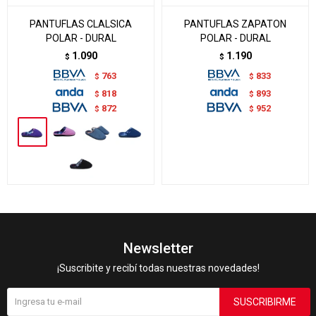
PANTUFLAS CLALSICA
PANTUFLAS ZAPATON
POLAR - DURAL
POLAR - DURAL
1.090
1.190
$
$
763
833
$
$
818
893
$
$
872
952
$
$
Newsletter
¡Suscribite y recibí todas nuestras novedades!
SUSCRIBIRME