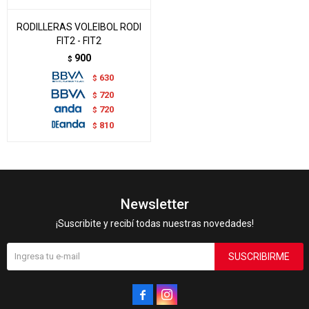
RODILLERAS VOLEIBOL RODI
FIT2 - FIT2
900
$
630
$
720
$
720
$
810
$
Newsletter
¡Suscribite y recibí todas nuestras novedades!
SUSCRIBIRME

