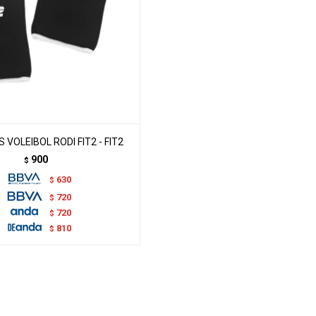
 VOLEIBOL RODI FIT2 - FIT2
900
$
630
$
720
$
720
$
810
$