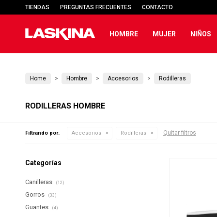
TIENDAS
PREGUNTAS FRECUENTES
CONTACTO
HOMBRE
MUJER
NIÑOS
Home
Hombre
Accesorios
Rodilleras
RODILLERAS HOMBRE
Quitar filtros
Filtrando por:
Accesorios
Rodilleras
Categorías
Canilleras
(12)
Gorros
(33)
Guantes
(4)