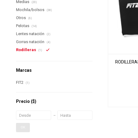
Medias
(20)
Mochila/bolsos
(38)
Otros
(6)
Pelotas
(14)
Lentes natación
(2)
Gorras natación
(4)
Rodilleras
(1)
RODILLERAS
Marcas
FIT2
(1)
Precio
($)
OK