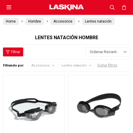

Home
Hombre
Accesorios
Lentes natación
LENTES NATACIÓN HOMBRE
Recientes
Quitar filtros
Filtrando por:
Accesorios
Lentes natación