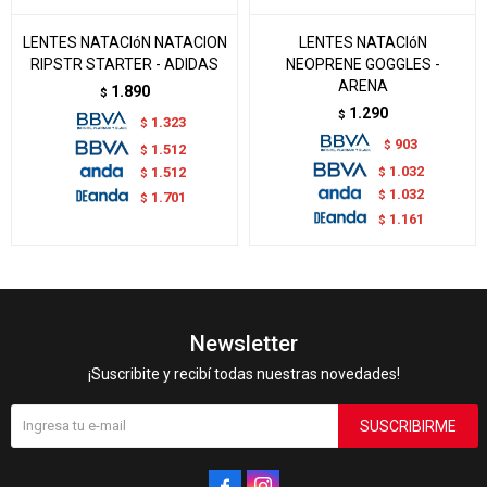
LENTES NATACIóN NATACION
LENTES NATACIóN
RIPSTR STARTER - ADIDAS
NEOPRENE GOGGLES -
ARENA
1.890
$
1.290
$
1.323
$
903
$
1.512
$
1.032
$
1.512
$
1.032
$
1.701
$
1.161
$
Newsletter
¡Suscribite y recibí todas nuestras novedades!
SUSCRIBIRME

