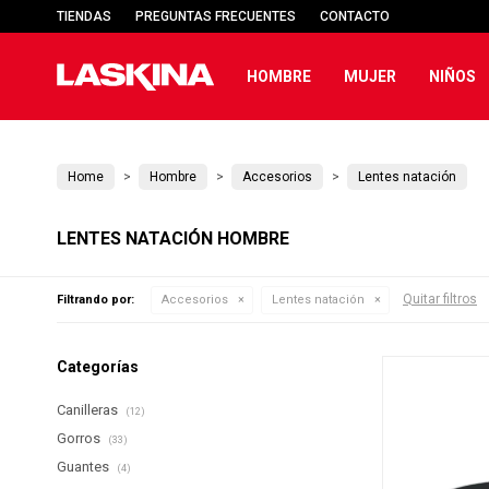
TIENDAS
PREGUNTAS FRECUENTES
CONTACTO
HOMBRE
MUJER
NIÑOS
Home
Hombre
Accesorios
Lentes natación
LENTES NATACIÓN HOMBRE
Quitar filtros
Filtrando por:
Accesorios
Lentes natación
Categorías
Canilleras
(12)
Gorros
(33)
Guantes
(4)