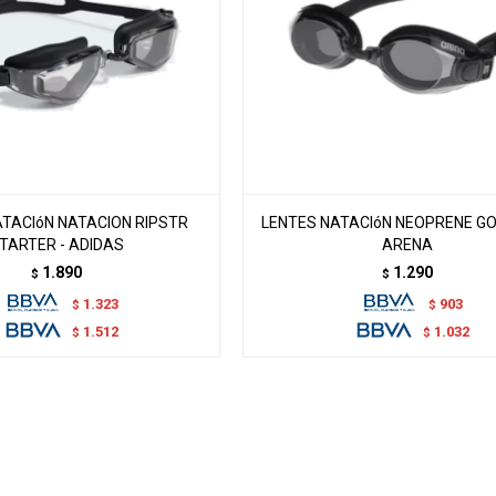
ATACIóN NATACION RIPSTR
LENTES NATACIóN NEOPRENE GO
TARTER - ADIDAS
ARENA
1.890
1.290
$
$
1.323
903
$
$
1.512
1.032
$
$