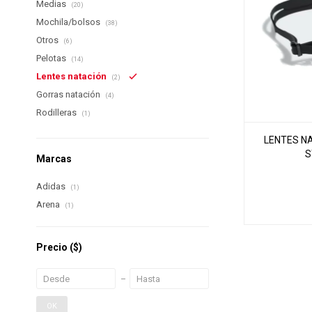
Medias
(20)
Mochila/bolsos
(38)
Otros
(6)
Pelotas
(14)
Lentes natación
(2)
Gorras natación
(4)
Rodilleras
(1)
LENTES N
S
Marcas
Adidas
(1)
Arena
(1)
Precio
($)
OK