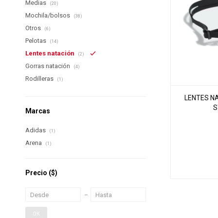
Medias
(20)
Mochila/bolsos
(38)
Otros
(6)
Pelotas
(14)
Lentes natación
(2)
Gorras natación
(4)
Rodilleras
(1)
LENTES N
S
Marcas
Adidas
(1)
Arena
(1)
Precio
($)
OK