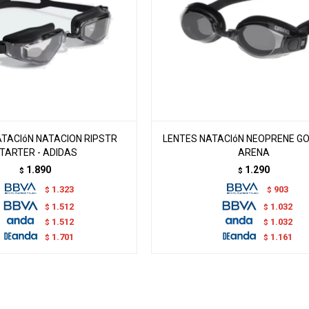
ATACIóN NATACION RIPSTR
LENTES NATACIóN NEOPRENE GO
TARTER - ADIDAS
ARENA
1.890
1.290
$
$
1.323
903
$
$
1.512
1.032
$
$
1.512
1.032
$
$
1.701
1.161
$
$