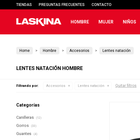
TIENDAS
PREGUNTAS FRECUENTES
CONTACTO
HOMBRE
MUJER
NIÑOS
Home
Hombre
Accesorios
Lentes natación
LENTES NATACIÓN HOMBRE
Quitar filtros
Filtrando por:
Accesorios
Lentes natación
Categorías
Canilleras
(12)
Gorros
(33)
Guantes
(4)