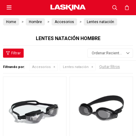

Home
Hombre
Accesorios
Lentes natación
LENTES NATACIÓN HOMBRE
Recientes
Quitar filtros
Filtrando por:
Accesorios
Lentes natación