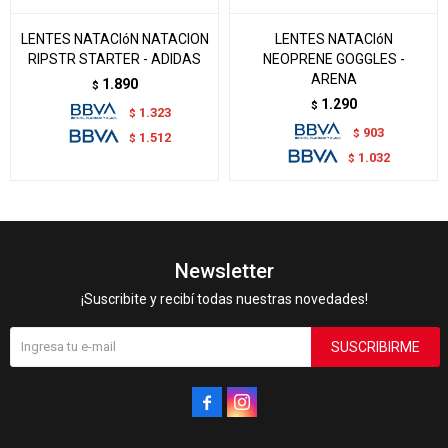
LENTES NATACIóN NATACION
LENTES NATACIóN
RIPSTR STARTER - ADIDAS
NEOPRENE GOGGLES -
ARENA
1.890
$
1.290
$
1.323
$
903
$
1.512
$
1.032
$
Newsletter
¡Suscribite y recibí todas nuestras novedades!
SUSCRIBIRME

