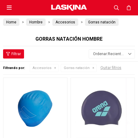

Home
Hombre
Accesorios
Gorras natación
GORRAS NATACIÓN HOMBRE
Recientes
Quitar filtros
Filtrando por:
Accesorios
Gorras natación