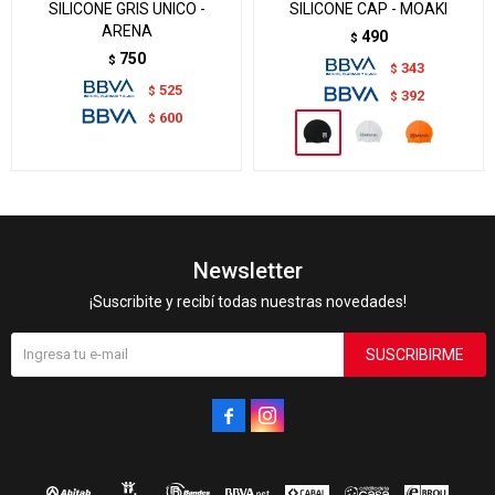
SILICONE GRIS UNICO -
SILICONE CAP - MOAKI
ARENA
490
$
750
$
343
$
525
$
392
$
600
$
Newsletter
¡Suscribite y recibí todas nuestras novedades!
SUSCRIBIRME

