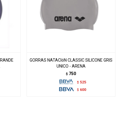
GRANDE
GORRAS NATACIóN CLASSIC SILICONE GRIS
A
UNICO - ARENA
750
$
525
$
600
$