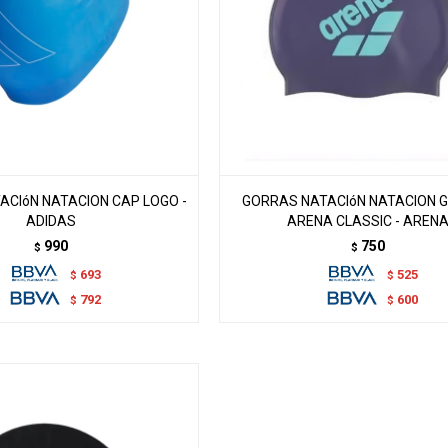
ACIóN NATACION CAP LOGO -
GORRAS NATACIóN NATACION 
ADIDAS
ARENA CLASSIC - AREN
990
750
$
$
693
525
$
$
792
600
$
$