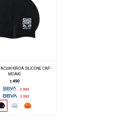
CIóN KIROA SILICONE CAP -
MOAKI
490
$
343
$
392
$