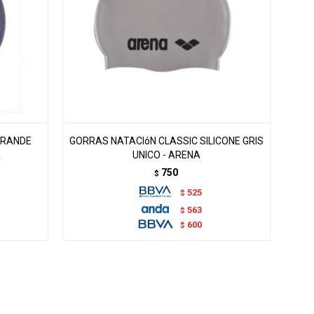
GRANDE
GORRAS NATACIóN CLASSIC SILICONE GRIS
A
UNICO - ARENA
750
$
525
$
563
$
600
$