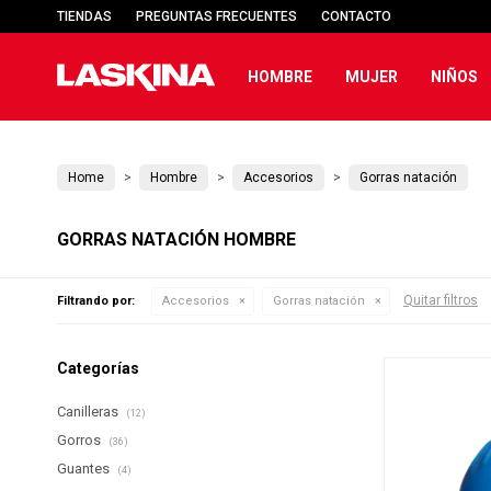
TIENDAS
PREGUNTAS FRECUENTES
CONTACTO
HOMBRE
MUJER
NIÑOS
Home
Hombre
Accesorios
Gorras natación
GORRAS NATACIÓN HOMBRE
Quitar filtros
Filtrando por:
Accesorios
Gorras natación
Categorías
Canilleras
(12)
Gorros
(36)
Guantes
(4)