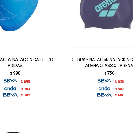
ACIóN NATACION CAP LOGO -
GORRAS NATACIóN NATACION 
ADIDAS
ARENA CLASSIC - AREN
990
750
$
$
693
525
$
$
743
563
$
$
792
600
$
$