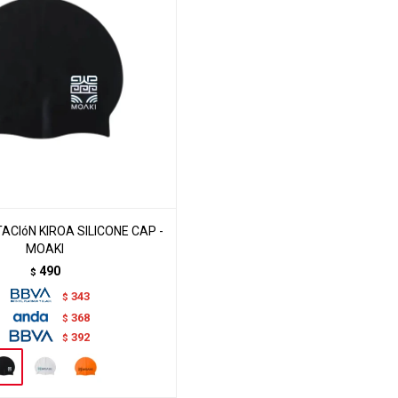
CIóN KIROA SILICONE CAP -
MOAKI
490
$
343
$
368
$
392
$