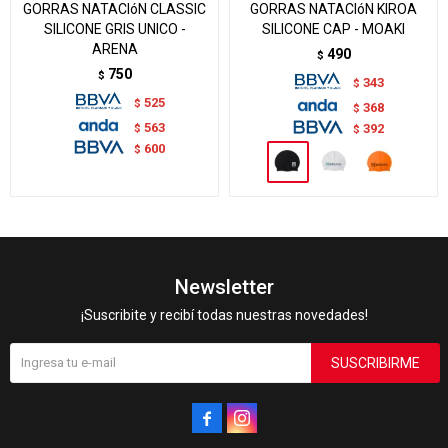
GORRAS NATACIóN CLASSIC
GORRAS NATACIóN KIROA
SILICONE GRIS UNICO -
SILICONE CAP - MOAKI
ARENA
490
$
750
$
343
$
525
$
368
$
563
$
392
$
600
$
Newsletter
¡Suscribite y recibí todas nuestras novedades!
SUSCRIBIRME

