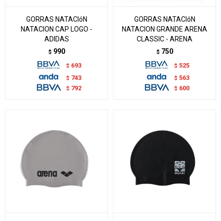
GORRAS NATACIóN
GORRAS NATACIóN
NATACION CAP LOGO -
NATACION GRANDE ARENA
ADIDAS
CLASSIC - ARENA
990
750
$
$
693
525
$
$
743
563
$
$
792
600
$
$