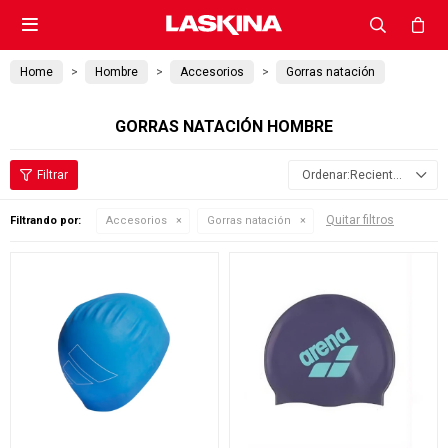

Home
Hombre
Accesorios
Gorras natación
GORRAS NATACIÓN HOMBRE
Recientes
Quitar filtros
Filtrando por:
Accesorios
Gorras natación