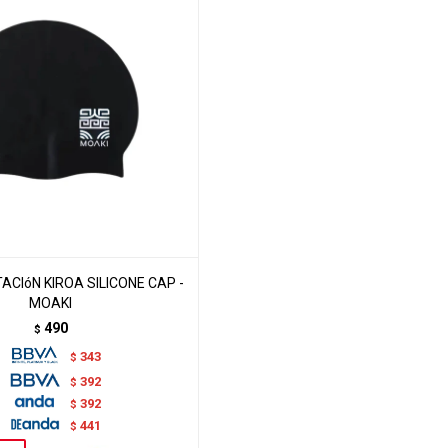
CIóN KIROA SILICONE CAP -
MOAKI
490
$
343
$
392
$
392
$
441
$