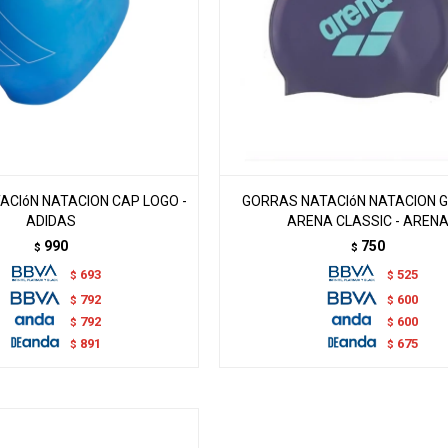
ACIóN NATACION CAP LOGO -
GORRAS NATACIóN NATACION 
ADIDAS
ARENA CLASSIC - AREN
990
750
$
$
693
525
$
$
792
600
$
$
792
600
$
$
891
675
$
$