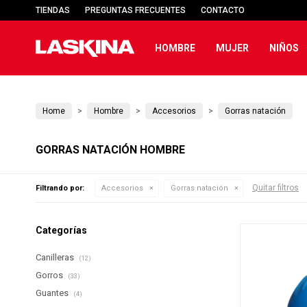
TIENDAS
PREGUNTAS FRECUENTES
CONTACTO
HOMBRE
MUJER
NIÑOS
Home
Hombre
Accesorios
Gorras natación
GORRAS NATACIÓN HOMBRE
Quitar filtros
Filtrando por:
Accesorios
Gorras natación
Categorías
Canilleras
(12)
Gorros
(33)
Guantes
(4)